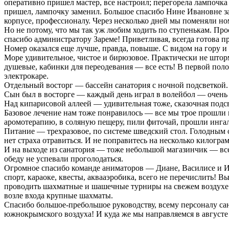
оперативно пришел мастер, все настроил; перегорела лампочк
пришел, лампочку заменил. Большое спасибо Нине Ивановне за
корпусе, профессионалу. Через несколько дней мы поменяли ном
Но не потому, что мы так уж любим ходить по ступенькам. Пр
спасибо администратору Зареме! Приветливая, всегда готова п
Номер оказался еще лучше, правда, повыше. С видом на гору и 
Море удивительное, чистое и бирюзовое. Практически не штор
душевые, кабинки для переодевания — все есть! В первой поло
электрокаре.
Отдельный восторг — бассейн санатория с ночной подсветкой.
Сын был в восторге — каждый день играл в волейбол — очень 
Над кипарисовой аллеей — удивительная тоже, сказочная подсв
Базовое лечение нам тоже понравилось — все мы трое прошли 
аромотерапию, в соляную пещеру, пили фиточай, прошли инг
Питание — трехразовое, по системе шведский стол. Голодным ос
нет страха отравиться. И не поправитесь на несколько килогр
И на выходе из санатория — тоже небольшой магазинчик — все
обеду не успевали проголодаться.
Огромное спасибо команде аниматоров — Диане, Василисе и Ил
спорт, караоке, квесты, аквааэробика, всего не перечислить! 
проводить шахматные и шашечные турниры на свежем воздухе
возле входа крупные шахматы.
Спасибо большое-пребольшое руководству, всему персоналу са
южнокрымского воздуха! И куда же мы направляемся в августе