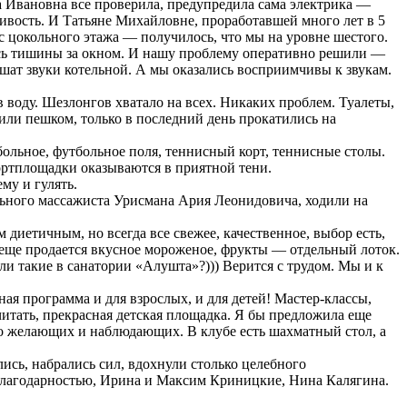
а Ивановна все проверила, предупредила сама электрика —
ивость. И Татьяне Михайловне, проработавшей много лет в 5
 с цокольного этажа — получилось, что мы на уровне шестого.
лось тишины за окном. И нашу проблему оперативно решили —
шат звуки котельной. А мы оказались восприимчивы к звукам.
воду. Шезлонгов хватало на всех. Никаких проблем. Туалеты,
дили пешком, только в последний день прокатились на
льное, футбольное поля, теннисный корт, теннисные столы.
ортплощадки оказываются в приятной тени.
му и гулять.
льного массажиста Урисмана Ария Леонидовича, ходили на
диетичным, но всегда все свежее, качественное, выбор есть,
а еще продается вкусное мороженое, фрукты — отдельный лоток.
и такие в санатории «Алушта»?))) Верится с трудом. Мы и к
 программа и для взрослых, и для детей! Мастер-классы,
очитать, прекрасная детская площадка. Я бы предложила еще
 желающих и наблюдающих. В клубе есть шахматный стол, а
ись, набрались сил, вдохнули столько целебного
С благодарностью, Ирина и Максим Криницкие, Нина Калягина.