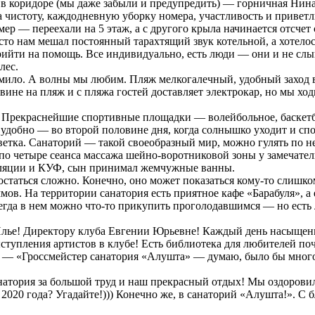
а в коридоре (мы даже забыли и предупредить) — горничная Нин
 чистоту, каждодневную уборку номера, участливость и приветл
ер — переехали на 5 этаж, а с другого крыла начинается отсчет
осто нам мешал постоянный тарахтящий звук котельной, а хоте
рийти на помощь. Все индивидуально, есть люди — они и не слы
лес.
мило. А волны мы любим. Пляж мелкогалечный, удобный заход в 
вине на пляж и с пляжа гостей доставляет электрокар, но мы хо
 Прекраснейшие спортивные площадки — волейбольное, баскетбо
удобно — во второй половине дня, когда солнышко уходит и сп
етка. Санаторий — такой своеобразный мир, можно гулять по не
по четыре сеанса массажа шейно-воротниковой зоны у замечате
аляции и КУФ, сын принимал жемчужные ванны.
таться сложно. Конечно, оно может показаться кому-то слишком 
аммов. На территории санатория есть приятное кафе «Барабуля», 
гда в нем можно что-то прикупить проголодавшимся — но есть л
ье! Директору клуба Евгении Юрьевне! Каждый день насыщенная
Выступления артистов в клубе! Есть библиотека для любителей п
 — «Гроссмейстер санатория «Алушта» — думаю, было бы много
натория за большой труд и наш прекрасный отдых! Мы оздоровил
 2020 года? Угадайте!))) Конечно же, в санаторий «Алушта!». 