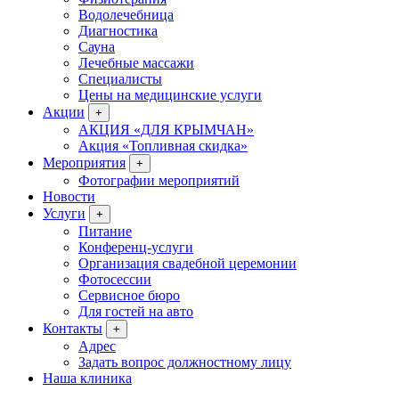
Водолечебница
Диагностика
Сауна
Лечебные массажи
Специалисты
Цены на медицинские услуги
Акции
+
АКЦИЯ «ДЛЯ КРЫМЧАН»
Акция «Топливная скидка»
Мероприятия
+
Фотографии мероприятий
Новости
Услуги
+
Питание
Конференц-услуги
Организация свадебной церемонии
Фотосессии
Сервисное бюро
Для гостей на авто
Контакты
+
Адрес
Задать вопрос должностному лицу
Наша клиника