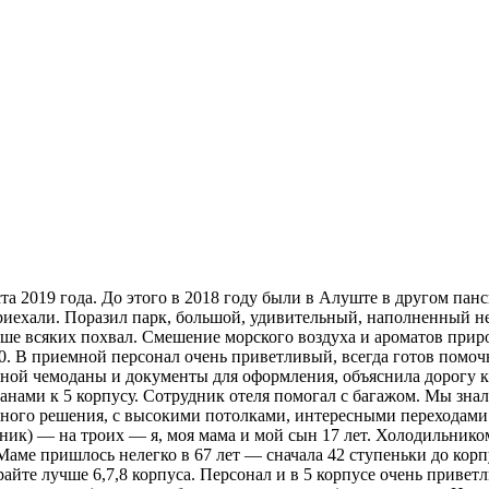
та 2019 года. До этого в 2018 году были в Алуште в другом па
риехали. Поразил парк, большой, удивительный, наполненный 
е всяких похвал. Смешение морского воздуха и ароматов приро
.00. В приемной персонал очень приветливый, всегда готов пом
мной чемоданы и документы для оформления, объяснила дорогу к
ами к 5 корпусу. Сотрудник отеля помогал с багажом. Мы знали,
ного решения, с высокими потолками, интересными переходами. 
ник) — на троих — я, моя мама и мой сын 17 лет. Холодильником
ме пришлось нелегко в 67 лет — сначала 42 ступеньки до корпу
йте лучше 6,7,8 корпуса. Персонал и в 5 корпусе очень привет