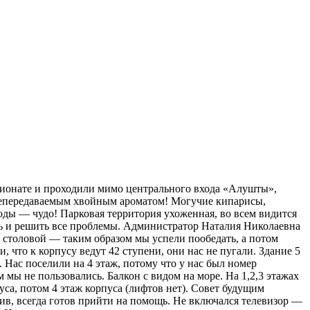
нсионате и проходили мимо центрального входа «Алушты»,
непередаваемым хвойным ароматом! Могучие кипарисы,
ды — чудо! Парковая территория ухоженная, во всем видится
очь и решить все проблемы. Администратор Наталия Николаевна
 столовой — таким образом мы успели пообедать, а потом
 что к корпусу ведут 42 ступени, они нас не пугали. Здание 5
Нас поселили на 4 этаж, потому что у нас был номер
 мы не пользовались. Балкон с видом на море. На 1,2,3 этажах
са, потом 4 этаж корпуса (лифтов нет). Совет будущим
лив, всегда готов прийти на помощь. Не включался телевизор —