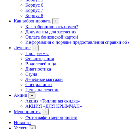
Корпус 6
Корпус 7
Корпус 8
Как забронировать
+
Как забронировать номер?
Документы для заселения
Оплата банковской картой
Информация о порядке предоставления справки об 
Лечение
+
Программы
Физиотерапия
Водолечебница
Диагностика
Сауна
Лечебные массажи
Специалисты
Цены на лечение
Акции
+
Акция «Топливная скидка»
АКЦИЯ «ДЛЯ КРЫМЧАН»
Мероприятия
+
Фотографии мероприятий
Новости
Услуги
+