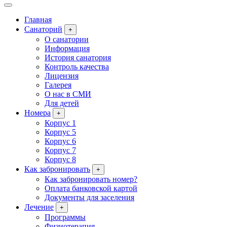
Главная
Санаторий
+
О санатории
Информация
История санатория
Контроль качества
Лицензия
Галерея
О нас в СМИ
Для детей
Номера
+
Корпус 1
Корпус 5
Корпус 6
Корпус 7
Корпус 8
Как забронировать
+
Как забронировать номер?
Оплата банковской картой
Документы для заселения
Лечение
+
Программы
Физиотерапия