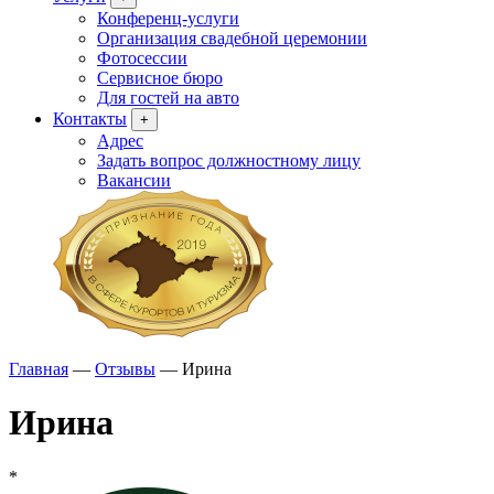
Конференц-услуги
Организация свадебной церемонии
Фотосессии
Сервисное бюро
Для гостей на авто
Контакты
+
Адрес
Задать вопрос должностному лицу
Вакансии
Главная
—
Отзывы
—
Ирина
Ирина
*