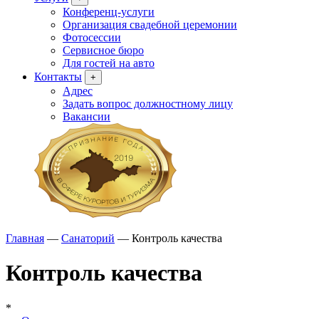
Конференц-услуги
Организация свадебной церемонии
Фотосессии
Сервисное бюро
Для гостей на авто
Контакты
+
Адрес
Задать вопрос должностному лицу
Вакансии
Главная
—
Санаторий
—
Контроль качества
Контроль качества
*