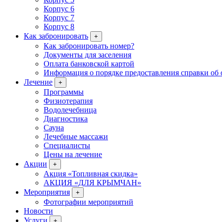
Корпус 6
Корпус 7
Корпус 8
Как забронировать
+
Как забронировать номер?
Документы для заселения
Оплата банковской картой
Информация о порядке предоставления справки об 
Лечение
+
Программы
Физиотерапия
Водолечебница
Диагностика
Сауна
Лечебные массажи
Специалисты
Цены на лечение
Акции
+
Акция «Топливная скидка»
АКЦИЯ «ДЛЯ КРЫМЧАН»
Мероприятия
+
Фотографии мероприятий
Новости
Услуги
+