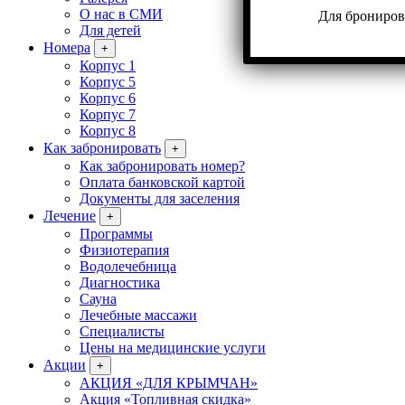
О нас в СМИ
Для брониров
Для детей
Номера
+
Корпус 1
Корпус 5
Корпус 6
Корпус 7
Корпус 8
Как забронировать
+
Как забронировать номер?
Оплата банковской картой
Документы для заселения
Лечение
+
Программы
Физиотерапия
Водолечебница
Диагностика
Сауна
Лечебные массажи
Специалисты
Цены на медицинские услуги
Акции
+
АКЦИЯ «ДЛЯ КРЫМЧАН»
Акция «Топливная скидка»