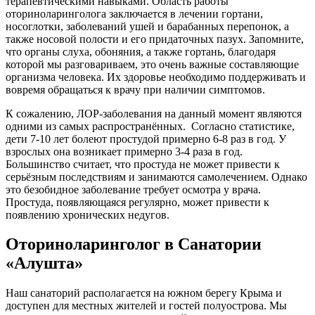
терапевтическими навыками. Область работы
оториноларинголога заключается в лечении гортани,
носоглотки, заболеваний ушей и барабанных перепонок, а
также носовой полости и его придаточных пазух. Запомните,
что органы слуха, обоняния, а также гортань, благодаря
которой мы разговариваем, это очень важные составляющие
организма человека. Их здоровье необходимо поддерживать и
вовремя обращаться к врачу при наличии симптомов.
К сожалению, ЛОР-заболевания на данный момент являются
одними из самых распространённых. Согласно статистике,
дети 7-10 лет болеют простудой примерно 6-8 раз в год. У
взрослых она возникает примерно 3-4 раза в год.
Большинство считает, что простуда не может привести к
серьёзным последствиям и занимаются самолечением. Однако
это безобидное заболевание требует осмотра у врача.
Простуда, появляющаяся регулярно, может привести к
появлению хронических недугов.
Оториноларинголог в Санатории
«Алушта»
Наш санаторий располагается на южном берегу Крыма и
доступен для местных жителей и гостей полуострова. Мы