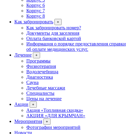
Корпус 6
Корпус 7
Корпус 8
Как забронировать
+
Как забронировать номер?
Документы для заселения
Оплата банковской картой
Информация о порядке предоставления справки
об оплате медицинских услуг.
Лечение
+
Программы
Физиотерапия
Водолечебница
Диагностика
Сауна
Лечебные массажи
Специалисты
Цены на лечение
Акции
+
Акция «Топливная скидка»
АКЦИЯ «ДЛЯ КРЫМЧАН»
Мероприятия
+
Фотографии мероприятий
Новости