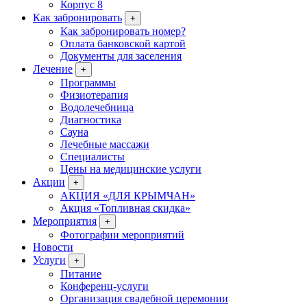
Корпус 8
Как забронировать
+
Как забронировать номер?
Оплата банковской картой
Документы для заселения
Лечение
+
Программы
Физиотерапия
Водолечебница
Диагностика
Сауна
Лечебные массажи
Специалисты
Цены на медицинские услуги
Акции
+
АКЦИЯ «ДЛЯ КРЫМЧАН»
Акция «Топливная скидка»
Мероприятия
+
Фотографии мероприятий
Новости
Услуги
+
Питание
Конференц-услуги
Организация свадебной церемонии