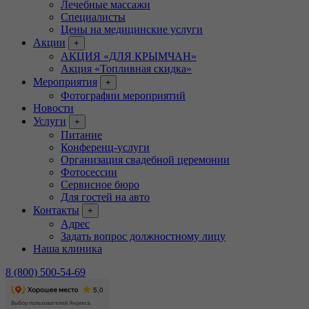
Лечебные массажи
Специалисты
Цены на медицинские услуги
Акции
+
АКЦИЯ «ДЛЯ КРЫМЧАН»
Акция «Топливная скидка»
Мероприятия
+
Фотографии мероприятий
Новости
Услуги
+
Питание
Конференц-услуги
Организация свадебной церемонии
Фотосессии
Сервисное бюро
Для гостей на авто
Контакты
+
Адрес
Задать вопрос должностному лицу
Наша клиника
8 (800) 500-54-69