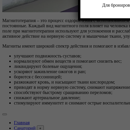
Для брониров
Магнитотерапия – это процесс оздоровления с использованием
постоянные. Каждый вид магнитного поля влияет на человека
поле при магнитотерапии используют для успокоения и рассл
активное действие на нервную систему и мышечные ткани, улу
Магниты имеют широкий спектр действия и помогают в избавл
улучшают подвижность суставов;
нормализуют обмен веществ и помогают снизить вес;
ликвидируют болевые ощущения;
ускоряют заживление ожогов и ран;
борются с бессонницей;
разжижают кровь, и насыщают ткани кислородом;
приводят в норму нервную систему, снимают напряжение
способствуют быстрому сращиванию переломов;
снижают артериальное давление;
стимулируют иммунитет и снимают острые воспалительн
Главная
Санаторий
+