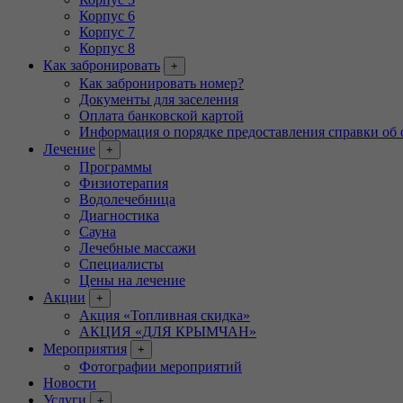
Корпус 6
Корпус 7
Корпус 8
Как забронировать
+
Как забронировать номер?
Документы для заселения
Оплата банковской картой
Информация о порядке предоставления справки об 
Лечение
+
Программы
Физиотерапия
Водолечебница
Диагностика
Сауна
Лечебные массажи
Специалисты
Цены на лечение
Акции
+
Акция «Топливная скидка»
АКЦИЯ «ДЛЯ КРЫМЧАН»
Мероприятия
+
Фотографии мероприятий
Новости
Услуги
+