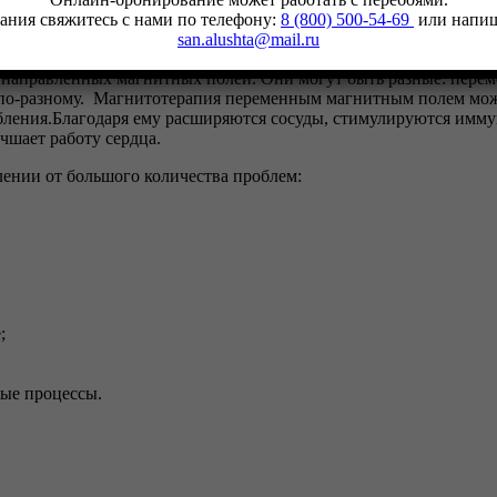
ания свяжитесь с нами по телефону:
8 (800) 500-54-69
или напиш
san.alushta@mail.ru
 направленных магнитных полей. Они могут быть разные: перем
 по-разному. Магнитотерапия переменным магнитным полем може
абления.Благодаря ему расширяются сосуды, стимулируются имм
чшает работу сердца.
ении от большого количества проблем:
;
ые процессы.