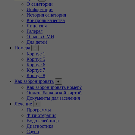
О санатории
Информация
История санатория
Контроль качества
Лицензия
Галерея
О нас в СМИ
Для детей
Номера
+
Корпус 1
Корпус 5
Корпус 6
Корпус 7
Корпус 8
Как забронировать
+
Как забронировать номер?
Оплата банковской картой
Документы для заселения
Лечение
+
Программы
Физиотерапия
Водолечебница
Диагностика
Сауна