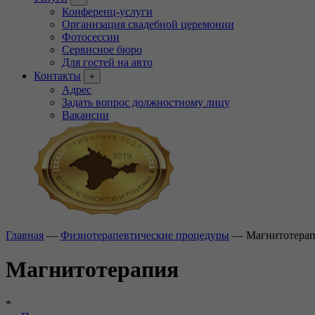
Конференц-услуги
Организация свадебной церемонии
Фотосессии
Сервисное бюро
Для гостей на авто
Контакты
+
Адрес
Задать вопрос должностному лицу
Вакансии
Главная
—
Физиотерапевтические процедуры
—
Магнитотера
Магнитотерапия
*