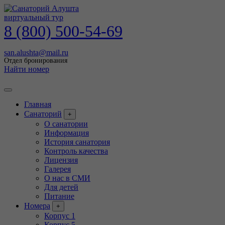
виртуальный тур
8 (800) 500-54-69
san.alushta@mail.ru
Отдел бронирования
Найти номер
Главная
Санаторий
+
О санатории
Информация
История санатория
Контроль качества
Лицензия
Галерея
О нас в СМИ
Для детей
Питание
Номера
+
Корпус 1
Корпус 5