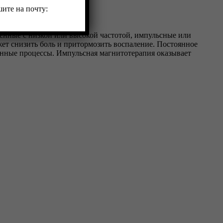
ите на почту:
енные с низкой или высокой частотой, импульсные или
т снизить боль и притормозить воспаление. Постоянное
унные процессы. Импульсная магнитотерапия оказывает