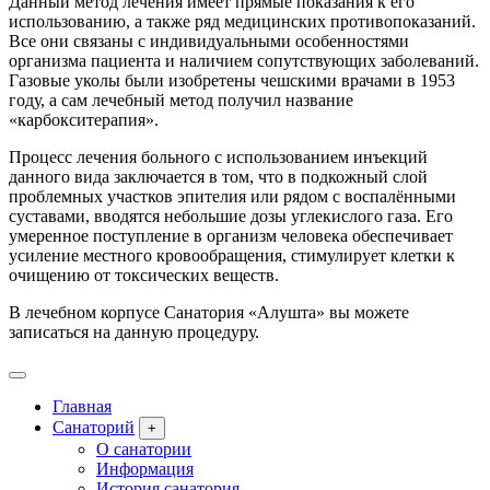
Данный метод лечения имеет прямые показания к его
использованию, а также ряд медицинских противопоказаний.
Все они связаны с индивидуальными особенностями
организма пациента и наличием сопутствующих заболеваний.
Газовые уколы были изобретены чешскими врачами в 1953
году, а сам лечебный метод получил название
«карбокситерапия».
Процесс лечения больного с использованием инъекций
данного вида заключается в том, что в подкожный слой
проблемных участков эпителия или рядом с воспалёнными
суставами, вводятся небольшие дозы углекислого газа. Его
умеренное поступление в организм человека обеспечивает
усиление местного кровообращения, стимулирует клетки к
очищению от токсических веществ.
В лечебном корпусе Санатория «Алушта» вы можете
записаться на данную процедуру.
Главная
Санаторий
+
О санатории
Информация
История санатория