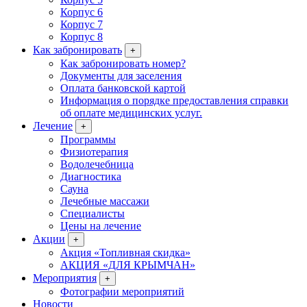
Корпус 6
Корпус 7
Корпус 8
Как забронировать
+
Как забронировать номер?
Документы для заселения
Оплата банковской картой
Информация о порядке предоставления справки
об оплате медицинских услуг.
Лечение
+
Программы
Физиотерапия
Водолечебница
Диагностика
Сауна
Лечебные массажи
Специалисты
Цены на лечение
Акции
+
Акция «Топливная скидка»
АКЦИЯ «ДЛЯ КРЫМЧАН»
Мероприятия
+
Фотографии мероприятий
Новости