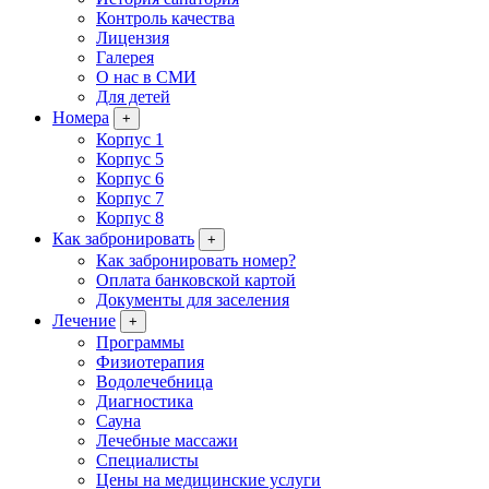
Контроль качества
Лицензия
Галерея
О нас в СМИ
Для детей
Номера
+
Корпус 1
Корпус 5
Корпус 6
Корпус 7
Корпус 8
Как забронировать
+
Как забронировать номер?
Оплата банковской картой
Документы для заселения
Лечение
+
Программы
Физиотерапия
Водолечебница
Диагностика
Сауна
Лечебные массажи
Специалисты
Цены на медицинские услуги