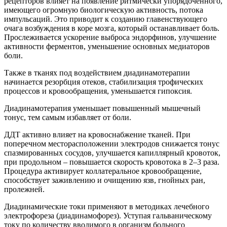
рецепторов влияет на появление ритмически упорядоченного,
имеющего огромную биологическую активность, потока
импульсаций. Это приводит к созданию главенствующего
очага возбуждения в коре мозга, который останавливает боль.
Прослеживается ускорение выброса эндорфинов, улучшение
активности ферментов, уменьшение основных медиаторов
боли.
Также в тканях под воздействием диадинамотерапии
начинается резорбция отеков, стабилизация трофических
процессов и кровообращения, уменьшается гипоксия.
Диадинамотерапия уменьшает повышенный мышечный
тонус, тем самым избавляет от боли.
ДДТ активно влияет на кровоснабжение тканей. При
поперечном месторасположении электродов снижается тонус
спазмированных сосудов, улучшается капиллярный кровоток,
при продольном – повышается скорость кровотока в 2–3 раза.
Процедура активирует коллатеральное кровообращение,
способствует заживлению и очищению язв, гнойных ран,
пролежней.
Диадинамические токи применяют в методиках лечебного
электрофореза (диадинамофорез). Уступая гальваническому
току по количеству вводимого в организм больного