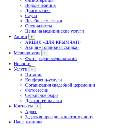
Физиотерапия
Водолечебница
Диагностика
Сауна
Лечебные массажи
Специалисты
Цены на медицинские услуги
Акции
+
АКЦИЯ «ДЛЯ КРЫМЧАН»
Акция «Топливная скидка»
Мероприятия
+
Фотографии мероприятий
Новости
Услуги
+
Питание
Конференц-услуги
Организация свадебной церемонии
Фотосессии
Сервисное бюро
Для гостей на авто
Контакты
+
Адрес
Задать вопрос должностному лицу
Наша клиника