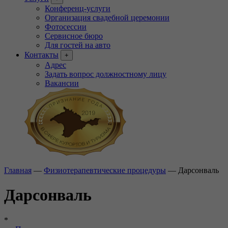
Конференц-услуги
Организация свадебной церемонии
Фотосессии
Сервисное бюро
Для гостей на авто
Контакты
+
Адрес
Задать вопрос должностному лицу
Вакансии
Главная
—
Физиотерапевтические процедуры
—
Дарсонваль
Дарсонваль
*