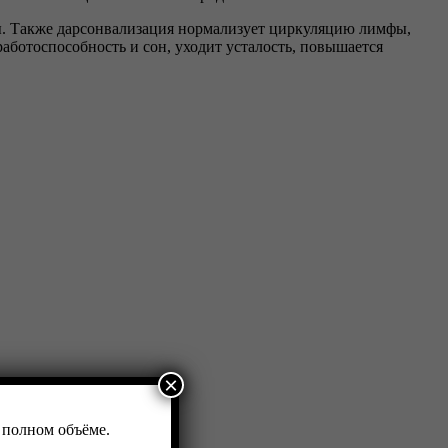
ы. Также дарсонвализация нормализует циркуляцию лимфы,
аботоспособность и сон, уходит усталость, повышается
×
 полном объёме.