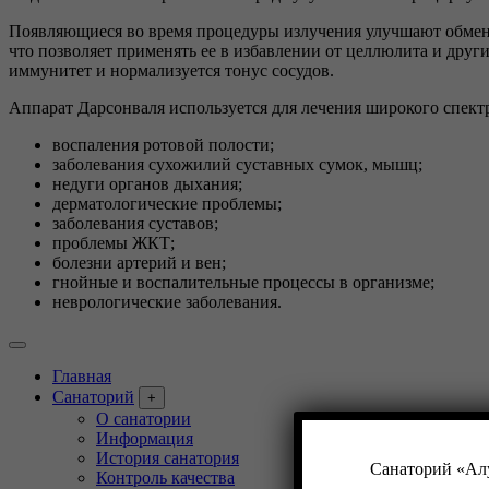
Появляющиеся во время процедуры излучения улучшают обмен
что позволяет применять ее в избавлении от целлюлита и друг
иммунитет и нормализуется тонус сосудов.
Аппарат Дарсонваля используется для лечения широкого спект
воспаления ротовой полости;
заболевания сухожилий суставных сумок, мышц;
недуги органов дыхания;
дерматологические проблемы;
заболевания суставов;
проблемы ЖКТ;
болезни артерий и вен;
гнойные и воспалительные процессы в организме;
неврологические заболевания.
Главная
Санаторий
+
О санатории
Информация
История санатория
Санаторий «Алу
Контроль качества