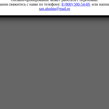
ания свяжитесь с нами по телефону:
8 (800) 500-54-69
или напиш
san.alushta@mail.ru