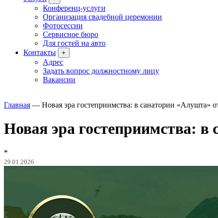
Конференц-услуги
Организация свадебной церемонии
Фотосессии
Сервисное бюро
Для гостей на авто
Контакты
+
Адрес
Задать вопрос должностному лицу
Вакансии
Главная
—
Новая эра гостеприимства: в санатории «Алушта» о
Новая эра гостеприимства: в
*
29.01.2026