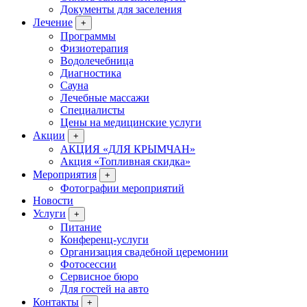
Документы для заселения
Лечение
+
Программы
Физиотерапия
Водолечебница
Диагностика
Сауна
Лечебные массажи
Специалисты
Цены на медицинские услуги
Акции
+
АКЦИЯ «ДЛЯ КРЫМЧАН»
Акция «Топливная скидка»
Мероприятия
+
Фотографии мероприятий
Новости
Услуги
+
Питание
Конференц-услуги
Организация свадебной церемонии
Фотосессии
Сервисное бюро
Для гостей на авто
Контакты
+