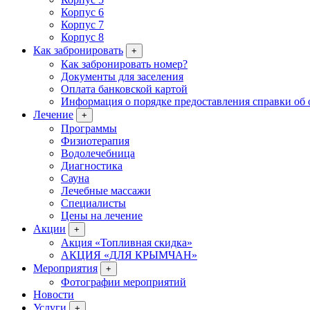
Корпус 6
Корпус 7
Корпус 8
Как забронировать
+
Как забронировать номер?
Документы для заселения
Оплата банковской картой
Информация о порядке предоставления справки об 
Лечение
+
Программы
Физиотерапия
Водолечебница
Диагностика
Сауна
Лечебные массажи
Специалисты
Цены на лечение
Акции
+
Акция «Топливная скидка»
АКЦИЯ «ДЛЯ КРЫМЧАН»
Мероприятия
+
Фотографии мероприятий
Новости
Услуги
+