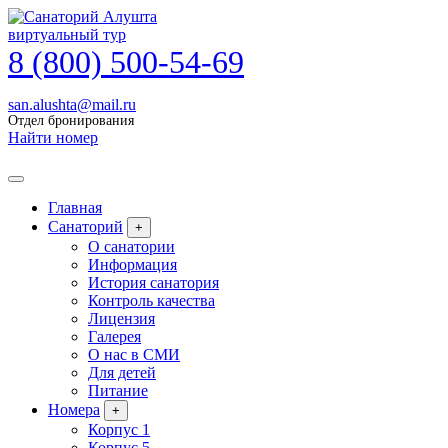
виртуальный тур
8 (800) 500-54-69
san.alushta@mail.ru
Отдел бронирования
Найти номер
Главная
Санаторий
+
О санатории
Информация
История санатория
Контроль качества
Лицензия
Галерея
О нас в СМИ
Для детей
Питание
Номера
+
Корпус 1
Корпус 5