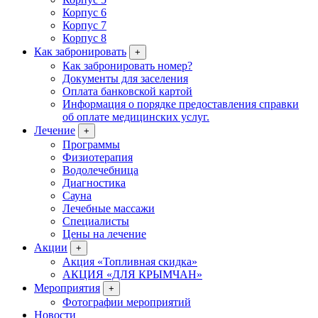
Корпус 6
Корпус 7
Корпус 8
Как забронировать
+
Как забронировать номер?
Документы для заселения
Оплата банковской картой
Информация о порядке предоставления справки
об оплате медицинских услуг.
Лечение
+
Программы
Физиотерапия
Водолечебница
Диагностика
Сауна
Лечебные массажи
Специалисты
Цены на лечение
Акции
+
Акция «Топливная скидка»
АКЦИЯ «ДЛЯ КРЫМЧАН»
Мероприятия
+
Фотографии мероприятий
Новости