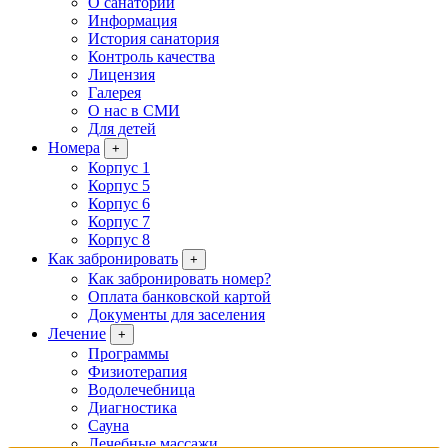
О санатории
Информация
История санатория
Контроль качества
Лицензия
Галерея
О нас в СМИ
Для детей
Номера
+
Корпус 1
Корпус 5
Корпус 6
Корпус 7
Корпус 8
Как забронировать
+
Как забронировать номер?
Оплата банковской картой
Документы для заселения
Лечение
+
Программы
Физиотерапия
Водолечебница
Диагностика
Сауна
Лечебные массажи