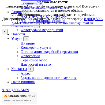
Уважаемые гости!
Специалисты
Санаторий «Алушта» функционирует штатно! Все услуги
Цены на медицинские услуги
гостям оказываются в полном объёме.
Акции
+
Онлайн-бронирование может работать с перебоями.
АКЦИЯ «ДЛЯ КРЫМЧАН»
Для бронирования свяжитесь с нами по телефону:
8 (800) 500-
Акция «Топливная скидка»
54-69
или напишите на почту:
san.alushta@mail.ru
Мероприятия
+
Фотографии мероприятий
×
Новости
Услуги
+
Питание
Конференц-услуги
Организация свадебной церемонии
Фотосессии
Сервисное бюро
Для гостей на авто
Контакты
+
Адрес
Задать вопрос должностному лицу
Наша клиника
8 (800) 500-54-69